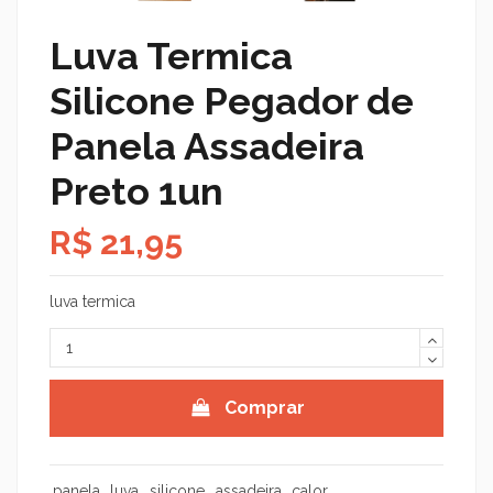
Luva Termica
Silicone Pegador de
Panela Assadeira
Preto 1un
R$ 21,95
luva termica
Comprar
panela
luva
silicone
assadeira
calor