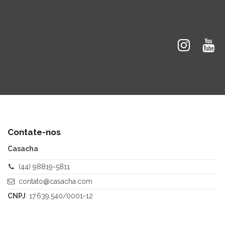
Contate-nos
Casacha
(44) 98819-5811
contato@casacha.com
CNPJ
: 17.639.540/0001-12