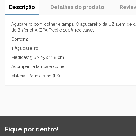
Descrição
Detalhes do produto
Revie
Açucareiro com colher e tampa. O açucareiro da UZ alem de desig
de Bisfenol A (BPA Free) e 100% reciclavel.
Contem:
1 Açucareiro
Medidas: 9,6 x 15 x 11,8 cm
Acompanha tampa e colher
Material: Poliestireno (PS)
Fique por dentro!