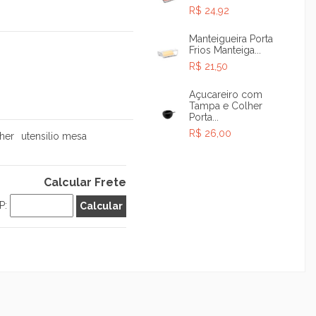
R$ 24,92
Manteigueira Porta
Frios Manteiga...
R$ 21,50
Açucareiro com
Tampa e Colher
Porta...
R$ 26,00
her
utensilio mesa
Calcular Frete
P: