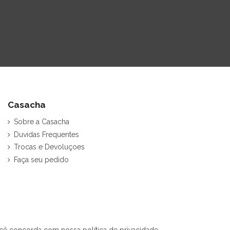
Casacha
Sobre a Casacha
Duvidas Frequentes
Trocas e Devoluçoes
Faça seu pedido
cê concorda com nossa política de privacidade.