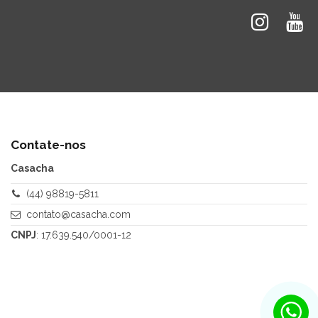
Contate-nos
Casacha
(44) 98819-5811
contato@casacha.com
CNPJ
: 17.639.540/0001-12