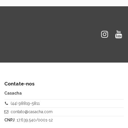
Contate-nos
Casacha
(44) 98819-5811
contato@casacha.com
CNPJ
: 17.639.540/0001-12