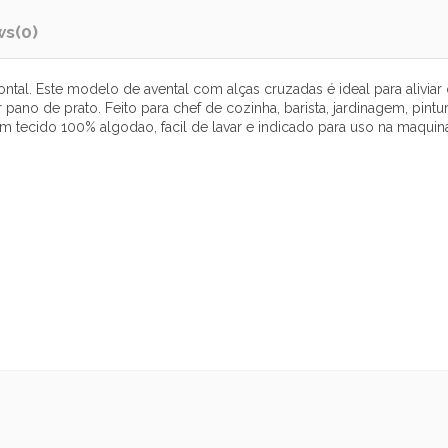
ws
(0)
ontal. Este modelo de avental com alças cruzadas é ideal para alivi
 pano de prato. Feito para chef de cozinha, barista, jardinagem, pintu
em tecido 100% algodao, facil de lavar e indicado para uso na maquin