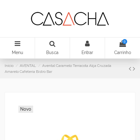
0
Menu
Busca
Entrar
Carrinho
Início
AVENTAL
Avental Caramelo Terracota Alça Cruzada
Amarelo Cafeteria Bistro Bar
Novo