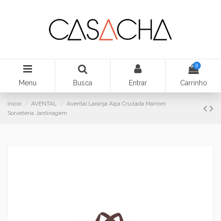
0
Menu
Busca
Entrar
Carrinho
Início
AVENTAL
Avental Laranja Alça Cruzada Marrom
Sorveteria Jardinagem