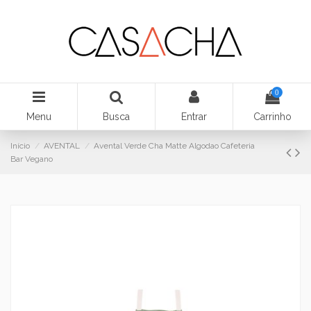
0
Menu
Busca
Entrar
Carrinho
Início
AVENTAL
Avental Verde Cha Matte Algodao Cafeteria
Bar Vegano