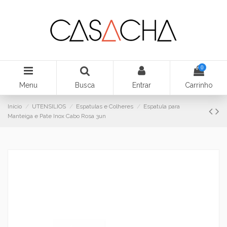
0
Menu
Busca
Entrar
Carrinho
Início
UTENSILIOS
Espatulas e Colheres
Espatula para
Manteiga e Pate Inox Cabo Rosa 3un