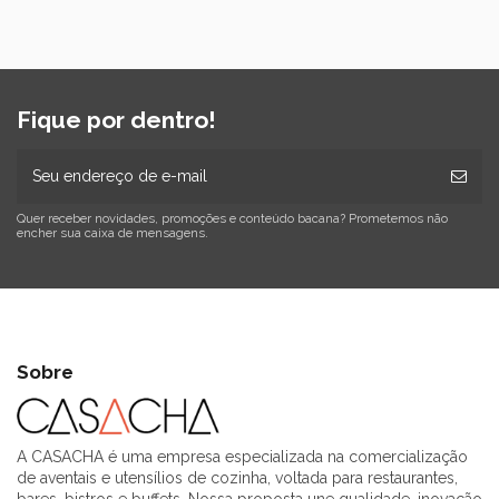
Fique por dentro!
Quer receber novidades, promoções e conteúdo bacana? Prometemos não
encher sua caixa de mensagens.
Sobre
A CASACHA é uma empresa especializada na comercialização
de aventais e utensílios de cozinha, voltada para restaurantes,
bares, bistros e buffets. Nossa proposta une qualidade, inovação