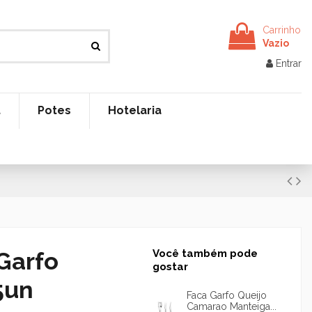
Carrinho
Vazio
Entrar
t
Potes
Hotelaria
 Garfo
Você também pode
gostar
5un
Faca Garfo Queijo
Camarao Manteiga...