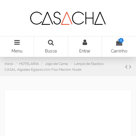
0
Menu
Busca
Entrar
Carrinho
Início
HOTELARIA
Jogo de Cama
Lençol de Elastico
CASAL Algodao Egipcio 200 Fios Marrom Nude