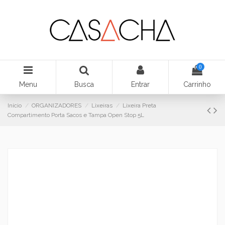
0
Menu
Busca
Entrar
Carrinho
Início
ORGANIZADORES
Lixeiras
Lixeira Preta
Compartimento Porta Sacos e Tampa Open Stop 5L