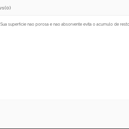
ws
(0)
 Sua superficie nao porosa e nao absorvente evita o acumulo de rest