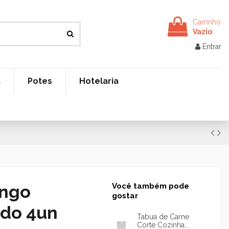
Carrinho
Vazio
Entrar
t
Potes
Hotelaria
ango
Você também pode
gostar
ido 4un
Tabua de Carne
Corte Cozinha...