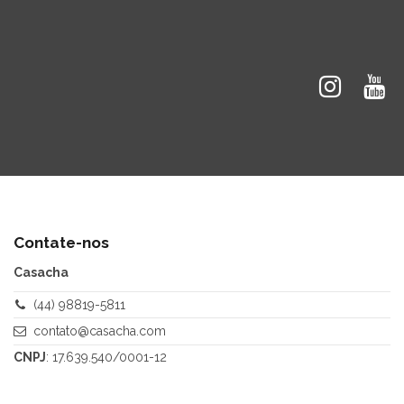
Contate-nos
Casacha
(44) 98819-5811
contato@casacha.com
CNPJ
: 17.639.540/0001-12