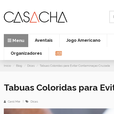
Menu
Aventais
Jogo Americano
Organizadores
Início
Blog
Dicas
Tabuas Coloridas para Evitar Contaminaçao Cruzada
Tabuas Coloridas para Ev
Carol Mie
Dicas