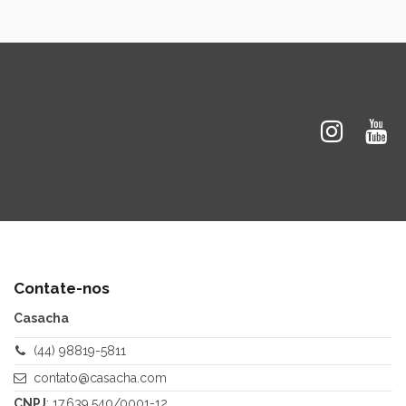
Contate-nos
Casacha
(44) 98819-5811
contato@casacha.com
CNPJ
: 17.639.540/0001-12